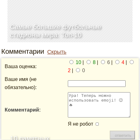
Самые большие футбольные
стадионы мира: Топ-10
Комментарии
Скрыть
10
|
8
|
6
|
4
|
Ваша оценка:
2
|
0
Ваше имя (не
обязательно):
Комментарий:
Я не робот
10 памятных