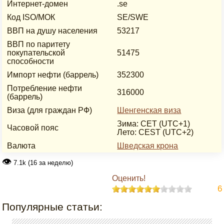
Интернет-домен
.se
Код ISO/МОК
SE/SWE
ВВП на душу населения
53217
ВВП по паритету
покупательской
51475
способности
Импорт нефти (баррель)
352300
Потребление нефти
316000
(баррель)
Виза (для граждан РФ)
Шенгенская виза
Зима: CET (UTC+1)
Часовой пояс
Лето: CEST (UTC+2)
Валюта
Шведская крона
👁
7.1k (16 за неделю)
Оценить!
6
Популярные статьи: