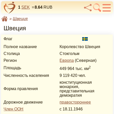
1
SEK
=
8.64
RUB
»
Швеция
Швеция
Флаг
Полное название
Королевство Швеция
Столица
Стокгольм
Регион
Европа
(Северная)
2
Площадь
449 964 тыс. км
Численность населения
9 119 420 чел.
конституционная
монархия,
Форма правления
представительная
демократия
Дорожное движение
правостороннее
Член ООН
с 18.11.1946