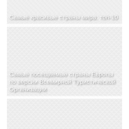
Самые красивые страны мира: топ-10
Самые посещаемые страны Европы
по версии Всемирной Туристической
Организации